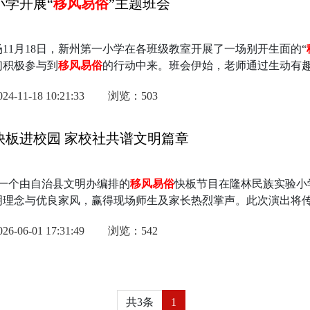
小学开展“
移风易俗
”主题班会
11月18日，新州第一小学在各班级教室开展了一场别开生面的“
们积极参与到
移风易俗
的行动中来。班会伊始，老师通过生动有
11-18 10:21:33
浏览：503
快板进校园 家校社共谱文明篇章
，一个由自治县文明办编排的
移风易俗
快板节目在隆林民族实验小
明理念与优良家风，赢得现场师生及家长热烈掌声。此次演出将
06-01 17:31:49
浏览：542
共3条
1