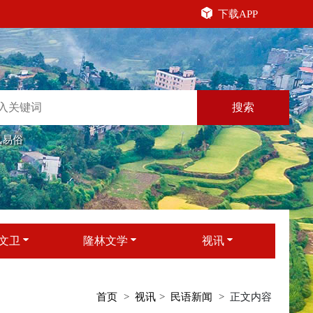
下载APP
搜索
风易俗
文卫
隆林文学
视讯
首页
视讯
民语新闻
正文内容