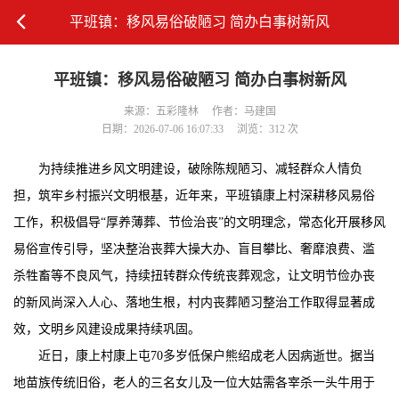
平班镇：移风易俗破陋习 简办白事树新风
平班镇：移风易俗破陋习 简办白事树新风
来源：五彩隆林
作者：马建国
日期：2026-07-06 16:07:33
浏览：312 次
为持续推进乡风文明建设，破除陈规陋习、减轻群众人情负
担，筑牢乡村振兴文明根基，近年来，平班镇康上村深耕移风易俗
工作，积极倡导“厚养薄葬、节俭治丧”的文明理念，常态化开展移风
易俗宣传引导，坚决整治丧葬大操大办、盲目攀比、奢靡浪费、滥
杀牲畜等不良风气，持续扭转群众传统丧葬观念，让文明节俭办丧
的新风尚深入人心、落地生根，村内丧葬陋习整治工作取得显著成
效，文明乡风建设成果持续巩固。
近日，康上村康上屯70多岁低保户熊绍成老人因病逝世。据当
地苗族传统旧俗，老人的三名女儿及一位大姑需各宰杀一头牛用于