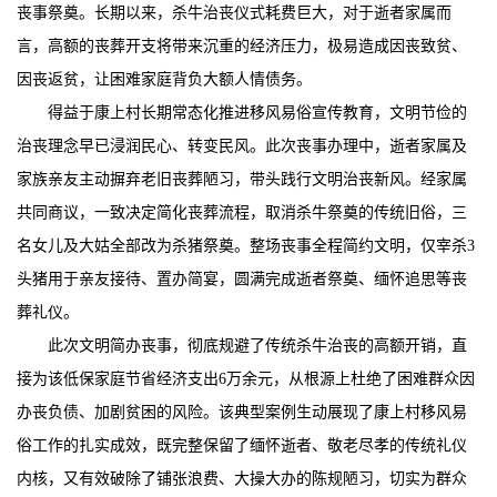
丧事祭奠。长期以来，杀牛治丧仪式耗费巨大，对于逝者家属而
言，高额的丧葬开支将带来沉重的经济压力，极易造成因丧致贫、
因丧返贫，让困难家庭背负大额人情债务。
得益于康上村长期常态化推进移风易俗宣传教育，文明节俭的
治丧理念早已浸润民心、转变民风。此次丧事办理中，逝者家属及
家族亲友主动摒弃老旧丧葬陋习，带头践行文明治丧新风。经家属
共同商议，一致决定简化丧葬流程，取消杀牛祭奠的传统旧俗，三
名女儿及大姑全部改为杀猪祭奠。整场丧事全程简约文明，仅宰杀3
头猪用于亲友接待、置办简宴，圆满完成逝者祭奠、缅怀追思等丧
葬礼仪。
此次文明简办丧事，彻底规避了传统杀牛治丧的高额开销，直
接为该低保家庭节省经济支出6万余元，从根源上杜绝了困难群众因
办丧负债、加剧贫困的风险。该典型案例生动展现了康上村移风易
俗工作的扎实成效，既完整保留了缅怀逝者、敬老尽孝的传统礼仪
内核，又有效破除了铺张浪费、大操大办的陈规陋习，切实为群众