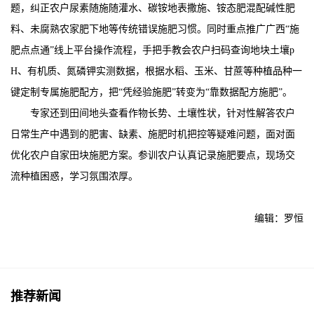
题，纠正农户尿素随施随灌水、碳铵地表撒施、铵态肥混配碱性肥
料、未腐熟农家肥下地等传统错误施肥习惯。同时重点推广广西“施
肥点点通”线上平台操作流程，手把手教会农户扫码查询地块土壤p
H、有机质、氮磷钾实测数据，根据水稻、玉米、甘蔗等种植品种一
键定制专属施肥配方，把“凭经验施肥”转变为“靠数据配方施肥”。
专家还到田间地头查看作物长势、土壤性状，针对性解答农户
日常生产中遇到的肥害、缺素、施肥时机把控等疑难问题，面对面
优化农户自家田块施肥方案。参训农户认真记录施肥要点，现场交
流种植困惑，学习氛围浓厚。
编辑：罗恒
推荐新闻