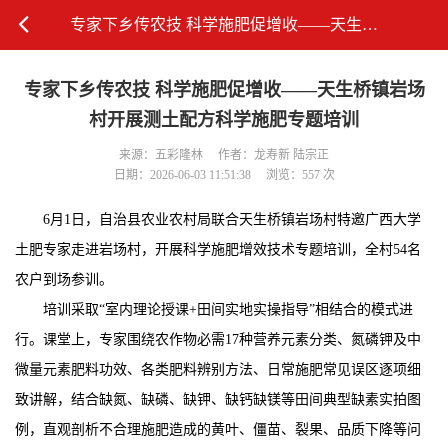
专家下乡传农技 科学施肥促增收——天生桥镇岩场村开展测土配方科学施肥专题培训
专家下乡传农技 科学施肥促增收——天生桥镇岩场
村开展测土配方科学施肥专题培训
来源：五彩隆林
作者：龙寿新 陆宗正
日期：2026-06-03 11:51:38
浏览：557 次
6月1日，自治县农业农村局联合天生桥镇岩场村特邀广西大学
土肥专家走进岩场村，开展科学施肥增效技术专题培训，全村54名
农户到场参训。
培训采取“
室内理论授课+田间实地实操指导
”相结合的模式进
行。课堂上，专家围绕农作物必需17种营养元素分类、氮磷钾及中
微量元素肥料功效、各类肥料辨别方法、日常施肥常见误区逐项细
致讲解，结合缺氮、缺磷、缺钾、缺钙缺镁等田间典型缺素实拍图
例，直观剖析不合理施肥造成的黄叶、僵苗、裂果、品质下降等问