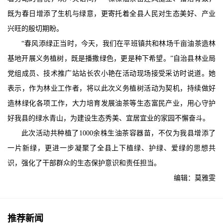
既为春日增添了生机与绿意，更寄托着全县人民对生态美好、产业
兴旺的殷切期盼。
“春风添绿正当时，今天，我们在平班镇共和林场千亩油茶造林
基地开展义务植树，既是播撒绿色，更是种下希望。”自治县林业局
党组成员、技术推广站站长农小艳在活动现场接受采访时说道。她
表示，作为林业工作者，将以此次义务植树活动为契机，持续做好
造林绿化各项工作，大力培育发展油茶等生态富民产业，用心守护
好我县的绿水青山，为建设生态秀美、宜居宜业的家园不懈奋斗。
此次活动共种植了1000余株生油茶容器苗，不仅为我县增添了
一片新绿，更进一步凝聚了全县上下植绿、护绿、爱绿的思想共
识，强化了干部群众的生态保护意识和责任担当。
编辑：莫雅雯
推荐新闻