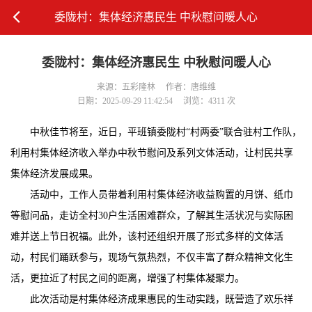
委陇村：集体经济惠民生 中秋慰问暖人心
委陇村：集体经济惠民生 中秋慰问暖人心
来源：五彩隆林
作者：唐维维
日期：2025-09-29 11:42:54
浏览：4311 次
中秋佳节将至，近日，平班镇委陇村“村两委”联合驻村工作队，
利用村集体经济收入举办中秋节慰问及系列文体活动，让村民共享
集体经济发展成果。
活动中，工作人员带着利用村集体经济收益购置的月饼、纸巾
等慰问品，走访全村30户生活困难群众，了解其生活状况与实际困
难并送上节日祝福。此外，该村还组织开展了形式多样的文体活
动，村民们踊跃参与，现场气氛热烈，不仅丰富了群众精神文化生
活，更拉近了村民之间的距离，增强了村集体凝聚力。
此次活动是村集体经济成果惠民的生动实践，既营造了欢乐祥