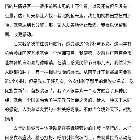
挡的热情好客——很多前所未见的山野佳肴，以及还有但凡没有一
点量，估计每天都让人找不着北的苞米酒。我在加榜梯田党扭村那
晚，就曾达到七分醉，那一家人友善地停止敬酒，我得以保留颜
面、收藏感动。
后来我多次前往贵州旅行，感受那边的淳朴与多彩。这两年有
机会参加国家艺术基金一个培训项目，我便第一次前往广西百色市
隆林各族自治县的德峨镇。在镇上感受民俗节日那几天，我估计把
大腿都拍肿了，有一种相见恨晚的感觉。从南宁开车到那里需要将
近5个小时，但是我去了好几次，依次体验了那里的彝族火把节、仡
佬族尝新节、苗族跳坡节。我个人很喜欢一个地方融合了多种民
族，就像一个国家融合多种宗教与信奉之类的，给人一种天下大同
的感觉，人类和谐友爱的一种美好场景。不似当今境外天下，战乱
纷纷......
去年的跳坡节主体活动是在德峨镇旁边的山坡上举行的，人们
自发衣着盛装、精心打扮、呼朋引伴爬坡而上，去观看民俗活动与