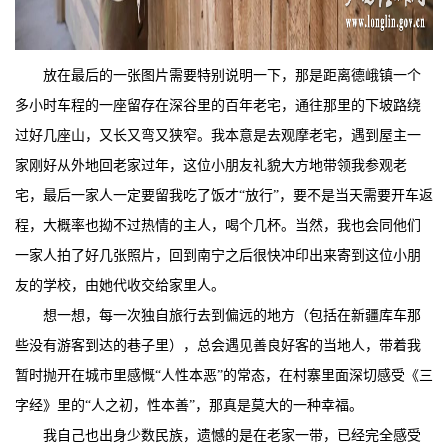
放在最后的一张图片需要特别说明一下，那是距离德峨镇一个
多小时车程的一座留存在深谷里的百年老宅，通往那里的下坡路绕
过好几座山，又长又弯又狭窄。我本意是去观摩老宅，遇到屋主一
家刚好从外地回老家过年，这位小朋友礼貌大方地带领我参观老
宅，最后一家人一定要留我吃了饭才“放行”，要不是当天需要开车返
程，大概率也拗不过热情的主人，喝个几杯。当然，我也会同他们
一家人拍了好几张照片，回到南宁之后很快冲印出来寄到这位小朋
友的学校，由她代收交给家里人。
想一想，每一次独自旅行去到偏远的地方（包括在新疆库车那
些没有游客到达的巷子里），总会遇见善良好客的当地人，带着我
暂时抛开在城市里感慨“人性本恶”的常态，在村寨里面深切感受《三
字经》里的“人之初，性本善”，那真是莫大的一种幸福。
我自己也出身少数民族，遗憾的是在老家一带，已经完全感受